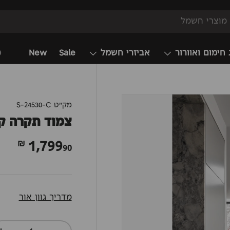
 חימום ואוורור
אביזרי חשמל
Sale
New
מ
מק"ט
S-24530-C
צמוד תקרה קר
1,799
90 ₪
מדריך גוון אור
כמות