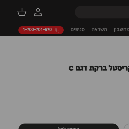
דילוג
התחברות
סל קניות
חשבון
השראה
סניפים
1-700-701-670
יסטל ברקת דגם C