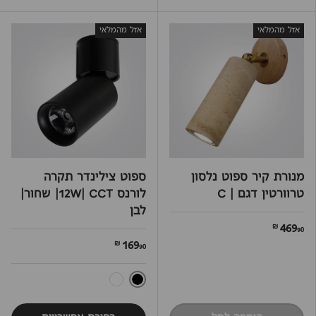
אזל מהמלאי
אזל מהמלאי
מנורת קיר ספוט נלסון
ספוט צילינדר תקרה
טרוורטין דגם | C
לורנס 12W| CCT| שחור|
לבן
469
90 ₪
169
90 ₪
שחור
לבן