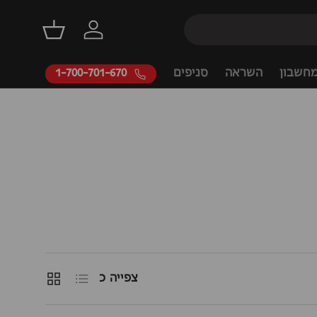
דילוג
התחברות
סל קניות
חשבון
השראה
סניפים
1-700-701-670
רשימה
קוביות
צפייה כ