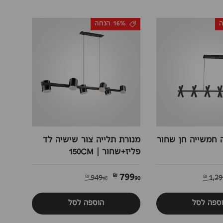
16% הנחה
 חמשייה חן שחור
מנורת תלייה צור שישיה לד
פליז+שחור | 150CM
799
90 ₪
949
1,2
90 ₪
ספה לסל
הוספה לסל