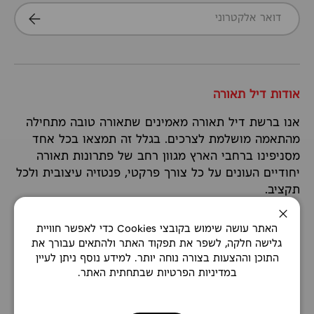
דואר אלקטרוני
הרשמה
אודות דיל תאורה
אנו ברשת דיל תאורה מאמינים שתאורה טובה מתחילה
מהתאמה מושלמת לצרכים. בגלל זה תמצאו בכל אחד
מסניפינו ברחבי הארץ מגוון רחב של פתרונות תאורה
יחודיים העונים על כל צורך פרקטי, פנטזיה עיצובית ולכל
תקציב.
סגירה
האתר עושה שימוש בקובצי Cookies כדי לאפשר חוויית
המשך קריאה
גלישה חלקה, לשפר את תפקוד האתר ולהתאים עבורך את
התוכן וההצעות בצורה נוחה יותר. למידע נוסף ניתן לעיין
במדיניות הפרטיות שבתחתית האתר.
TikTok
WhatsApp
Instagram
YouTube
Facebook