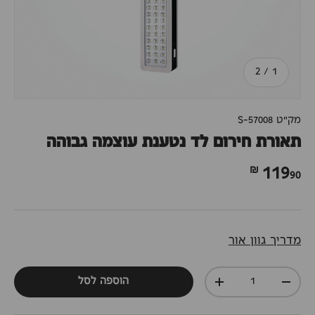
מתוך
2
/
1
מק"ט
S-57008
תאורת חירום לד נטענת עוצמה גבוהה
90 ₪
119
מדריך גוון אור
כמות
הוספה לסל
+
-