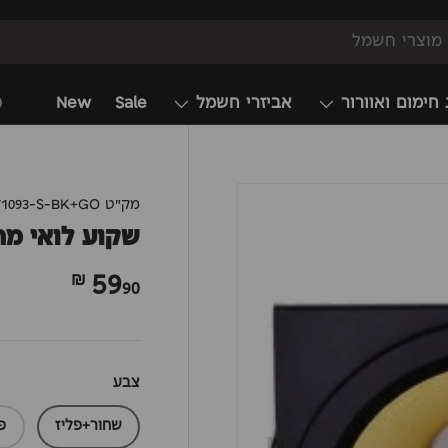
 חימום ואוורור
אביזרי חשמל
Sale
New
מ
מק"ט
71093-S-BK+GO
שקוע לואי מרובע
59
90 ₪
צבע
שחור+פליז
פ