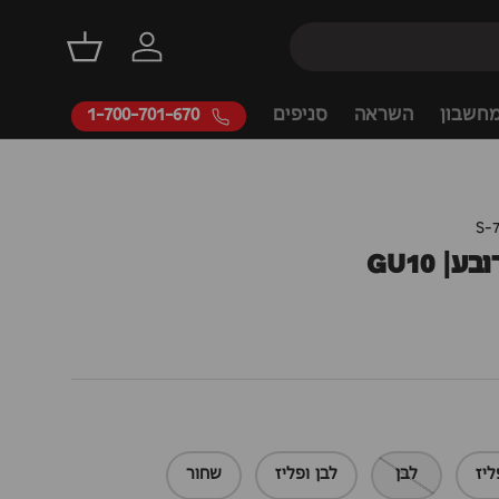
דילוג
התחברות
סל קניות
חשבון
השראה
סניפים
1-700-701-670
S-
| GU10
ליז
לבן
לבן ופליז
שחור