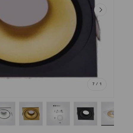
הבא
מתוך
7
/
1