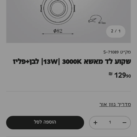
מתוך
2
/
1
מק"ט
S-71089
שקוע לד מאשא 13W| 3000K| לבן+פליז
90 ₪
129
מדריך גוון אור
כמות
הוספה לסל
+
-