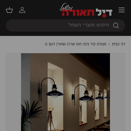
תפריט
דילוג
התחברות
סל קנ
חיפוש
חיפוש
דף הבית
מנורת קיר גינה חוץ שרה| שחור| דגם C