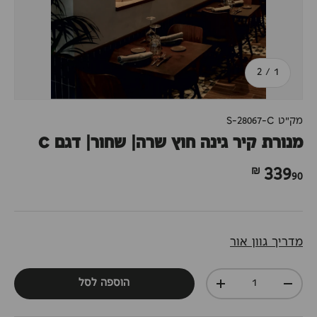
מתוך
2
/
1
מק"ט
S-28067-C
מנורת קיר גינה חוץ שרה| שחור| דגם C
90 ₪
339
מדריך גוון אור
כמות
הוספה לסל
+
-