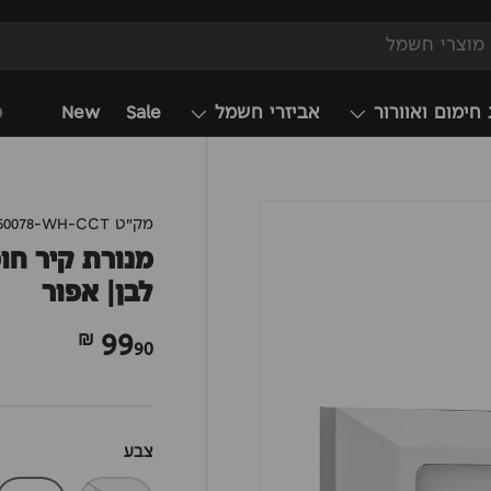
 חימום ואוורור
אביזרי חשמל
Sale
New
מ
מק"ט
60078-WH-CCT
לבן| אפור
99
90 ₪
צבע