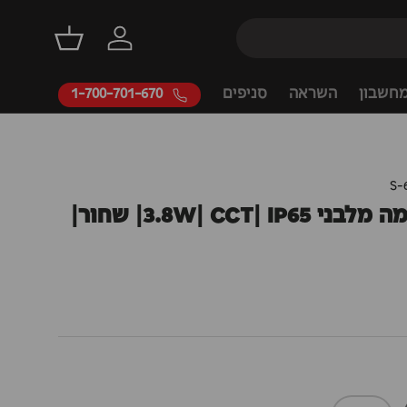
דילוג
התחברות
סל קניות
חשבון
השראה
סניפים
1-700-701-670
S-
מנורת קיר חומה מלבני 3.8W| CCT| IP65| שחור|