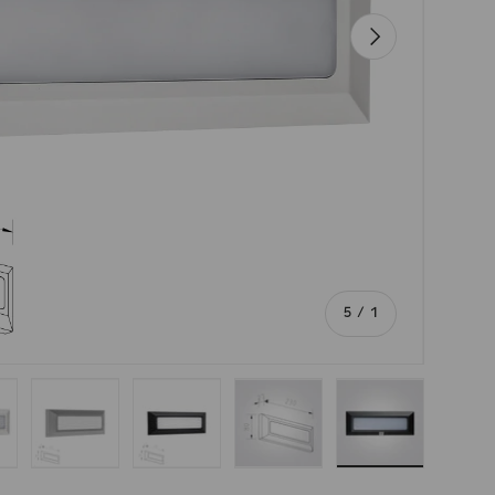
הבא
מתוך
5
/
1