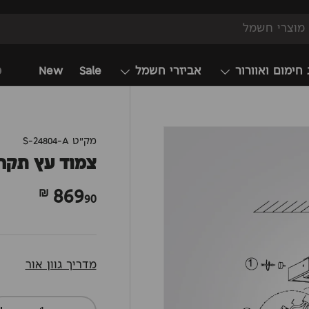
 חימום ואוורור
אביזרי חשמל
Sale
New
מ
מק"ט
S-24804-A
צמוד עץ תקרה
869
90 ₪
מדריך גוון אור
כמות