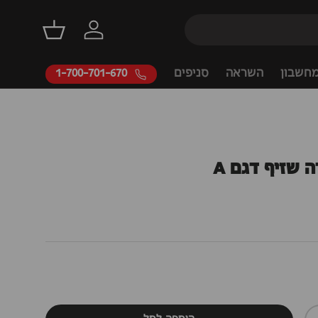
דילוג
התחברות
סל קניות
חשבון
השראה
סניפים
1-700-701-670
 שזיף דגם A