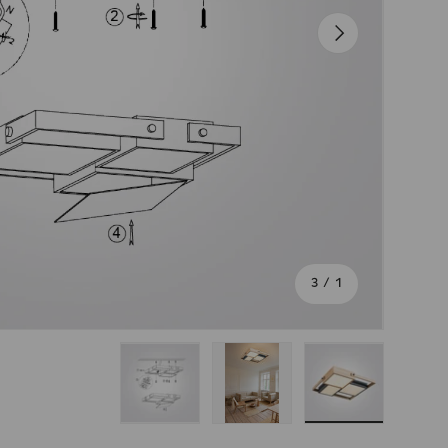
הבא
מתוך
3
/
1