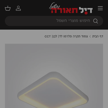
תפריט
דילוג
התחברות
סל קנ
חיפוש
חיפוש
דף הבית
צמוד תקרה פלרמו לד| לבן| CCT