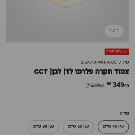
מתוך
4
/
1
46% הנחה
מק"ט
S-24319-WH-400C
צמוד תקרה פלרמו לד| לבן| CCT
90 ₪
349
649
90 ₪
מידה
40| 40 ס"מ
60| 60 ס"מ
80| 80 ס"מ