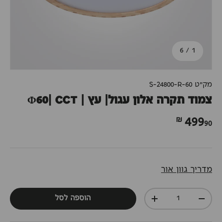
מתוך
6
/
1
מק"ט
S-24800-R-60
צמוד תקרה אלון עגול| עץ | Φ60| CCT
90 ₪
499
מדריך גוון אור
כמות
הוספה לסל
+
-