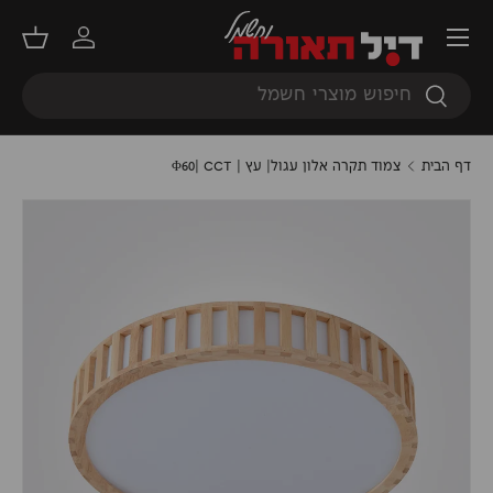
תפריט
דילוג
התחברות
סל קנ
חיפוש
חיפוש
דף הבית
צמוד תקרה אלון עגול| עץ | Φ60| CCT