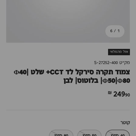
מתוך
6
/
1
אזל מהמלאי
מק"ט
S-27252-400
צמוד תקרה סירקל לד CCT+ שלט Φ40|
Φ50|Φ80| בלוטוס| לבן
90 ₪
249
קוטר