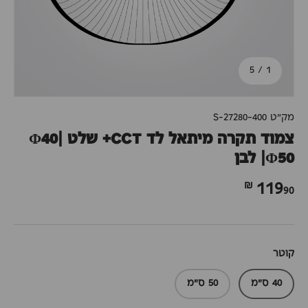
מתוך
5
/
1
מק"ט
S-27280-400
צמוד תקרה מיתאל לד CCT+ שלט Φ40|
Φ50| לבן
90 ₪
119
קוטר
40 ס"מ
50 ס"מ