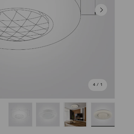
הבא
מתוך
4
/
1