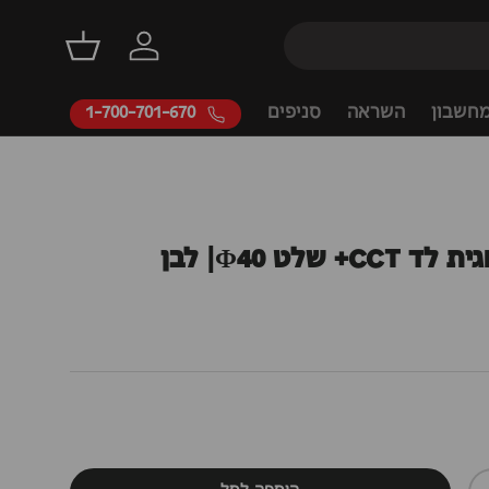
דילוג
התחברות
סל קניות
חשבון
השראה
סניפים
1-700-701-670
שלט Φ40| לבן