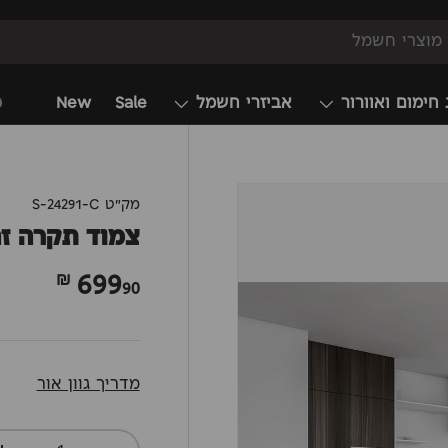
 חימום ואוורור
אביזרי חשמל
Sale
New
מ
מק"ט
S-24291-C
צמוד תקרה זהבי
699
90 ₪
מדריך גוון אור
כמות