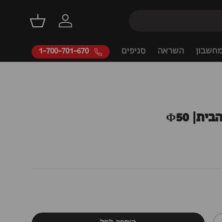
דילוג
התחברות
סל קניות
חשבון
השראה
סניפים
1-700-701-670
ת| Φ50