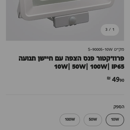
מתוך
3
/
1
מק"ט
S-90005-10W
פרוז'קטור פנס הצפה עם חיישן תנועה
10W| 50W| 100W| IP65
90 ₪
49
הספק
100W
50W
10W