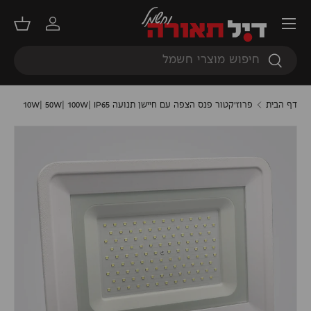
תפריט
דילוג
התחברות
סל קנ
חיפוש
חיפוש
דף הבית
פרוז'קטור פנס הצפה עם חיישן תנועה 10W| 50W| 100W| IP65