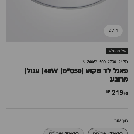
מתוך
2
/
1
אזל מהמלאי
מק"ט
S-24062-500-2700
פאנל לד שקוע |50ס"מ| 48W| עגול|
מרובע
90 ₪
219
גוון אור