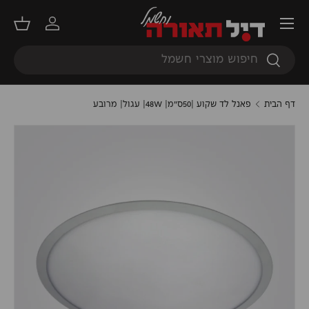
תפריט
דילוג
התחברות
סל קנ
חיפוש
חיפוש
דף הבית
פאנל לד שקוע |50ס"מ| 48W| עגול| מרובע