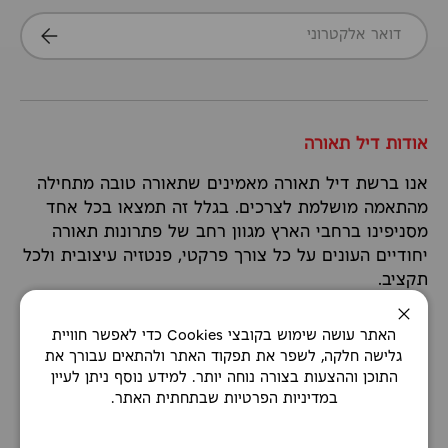
דואר אלקטרוני
הרשמה
אודות דיל תאורה
אנו ברשת דיל תאורה מאמינים שתאורה טובה מתחילה
מהתאמה מושלמת לצרכים. בגלל זה תמצאו בכל אחד
מסניפינו ברחבי הארץ מגוון רחב של פתרונות תאורה
יחודיים העונים על כל צורך פרקטי, פנטזיה עיצובית ולכל
תקציב.
סגירה
האתר עושה שימוש בקובצי Cookies כדי לאפשר חוויית
המשך קריאה
גלישה חלקה, לשפר את תפקוד האתר ולהתאים עבורך את
התוכן וההצעות בצורה נוחה יותר. למידע נוסף ניתן לעיין
במדיניות הפרטיות שבתחתית האתר.
TikTok
WhatsApp
Instagram
YouTube
Facebook