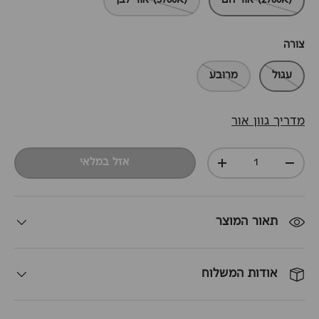
(2700K) אור חם
(5700K) אור לבן
צורה
עגול
מרובע
מדריך גוון אור
כמות
אזל במלאי
+
-
תאור המוצר
אודות המשלוח