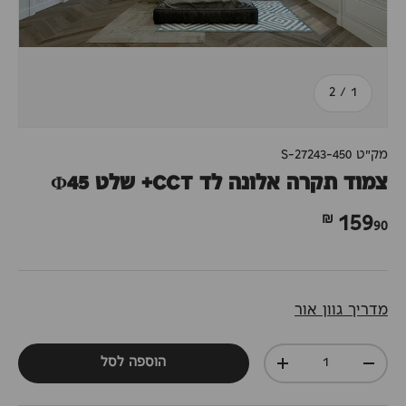
מתוך
2
/
1
מק"ט
S-27243-450
צמוד תקרה אלונה לד CCT+ שלט Φ45
90 ₪
159
מדריך גוון אור
כמות
הוספה לסל
+
-