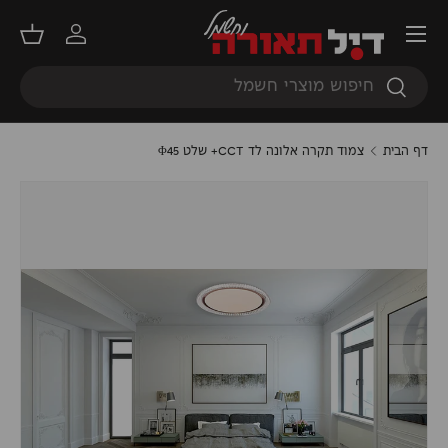
תפריט
דילוג
התחברות
סל קנ
חיפוש
חיפוש
דף הבית
צמוד תקרה אלונה לד CCT+ שלט Φ45