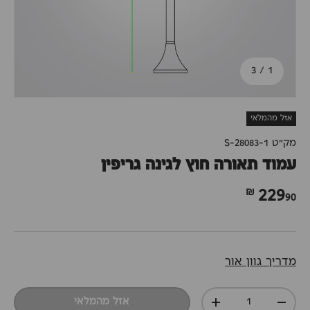
מתוך
3
/
1
אזל מהמלאי
מק"ט
S-28083-1
עמוד תאורה חוץ לגינה גריפין
90 ₪
229
מדריך גוון אור
כמות
אזל מהמלאי
+
-