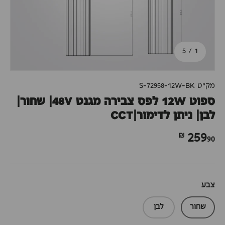
מתוך
5
/
1
מק"ט
S-72958-12W-BK
ספוט 12W לפס צבירה מגנט 48V| שחור|
לבן| ניתן לדימור|CCT
90 ₪
259
צבע
שחור
לבן