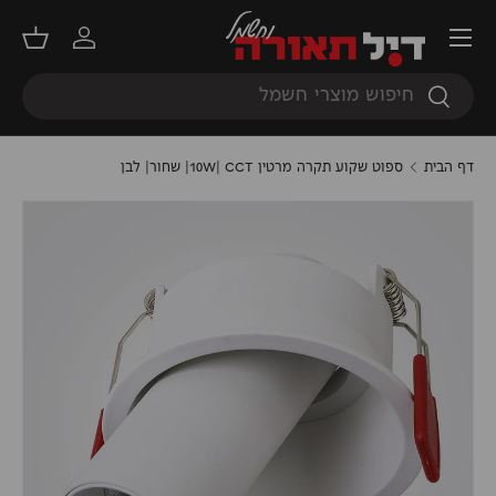
תפריט
דילוג
התחברות
סל קנ
חיפוש
חיפוש
דף הבית
ספוט שקוע תקרה מרטין 10W| CCT| שחור| לבן