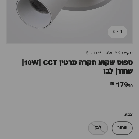
מתוך
3
/
1
מק"ט
S-71335-10W-BK
ספוט שקוע תקרה מרטין 10W| CCT|
שחור| לבן
90 ₪
179
צבע
שחור
לבן