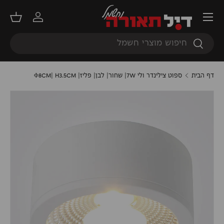
תפריט
דילוג
התחברות
סל קנ
חיפוש
חיפוש
דף הבית
ספוט צילינדר ולי 7W| שחור| לבן| פליז| Φ8CM| H3.5CM