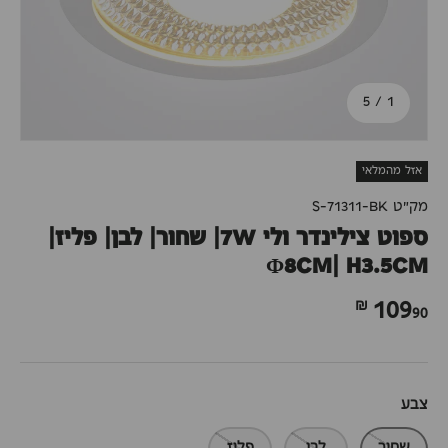
מתוך
5
/
1
אזל מהמלאי
מק"ט
S-71311-BK
ספוט צילינדר ולי 7W| שחור| לבן| פליז|
Φ8CM| H3.5CM
90 ₪
109
צבע