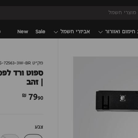
 חימום ואוורור
אביזרי חשמל
Sale
New
מ
מק"ט
S-72563-3W-BR
| זהב
79
90 ₪
צבע