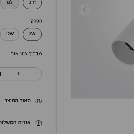
זהב
לבן
חזרה
הספק
12W
3W
מדריך גוון אור
כמות
+
-
תאור המוצר
אודות המשלוח