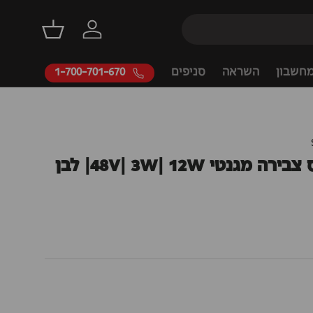
דילוג
התחברות
סל קניות
חשבון
השראה
סניפים
1-700-701-670
ספוט ורד לפס צבירה מגנטי 48V| 3W| 12W| לבן