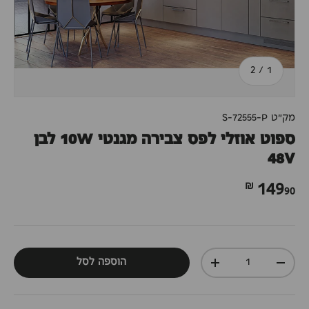
מתוך
2
/
1
מק"ט
S-72555-P
ספוט אוזלי לפס צבירה מגנטי 10W לבן
48V
90 ₪
149
כמות
הוספה לסל
+
-