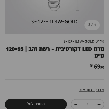
מתוך
2
/
1
מק"ט
S-12F-1L3W-GOLD
נורת LED דקורטיבית – רשת זהב | 95×120
מ"מ
90 ₪
69
מדריך גוון אור
כמות
הוספה לסל
+
-