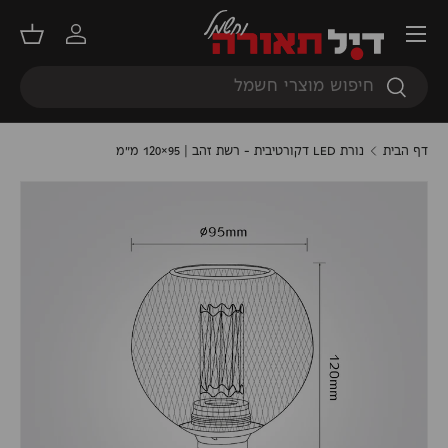
תפריט
דילוג
התחברות
סל קנ
חיפוש
חיפוש
דף הבית
נורת LED דקורטיבית – רשת זהב | 95×120 מ"מ