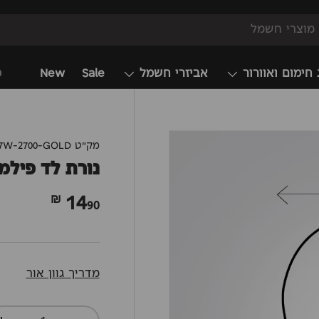
 חימום ואוורור
אביזרי חשמל
Sale
New
מ
מק"ט
07W-2700-GOLD
נורת לד פילמנט A60 7W
14
90 ₪
מדריך גוון אור
כמות