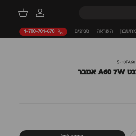
דילוג
התחברות
סל קניות
חשבון
השראה
סניפים
1-700-701-670
S-10FA6
 אמבר