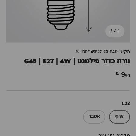
מתוך
3
/
1
מק"ט
S-10FG45E27-CLEAR
נורת כדור פילמנט | G45 | E27 | 4W
90 ₪
9
צבע
שקוף
אמבר