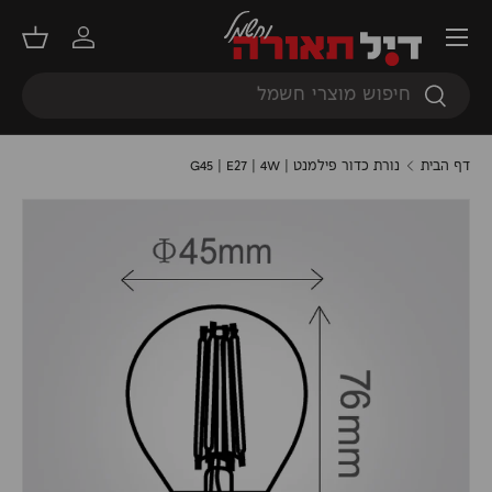
תפריט
דילוג
התחברות
סל קנ
חיפוש
חיפוש
דף הבית
נורת כדור פילמנט | G45 | E27 | 4W