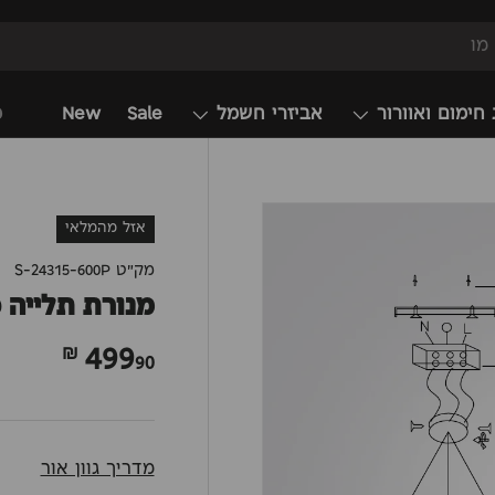
 חימום ואוורור
אביזרי חשמל
Sale
New
מ
אזל מהמלאי
מק"ט
S-24315-600P
מנורת תלייה סירקל לד
499
90 ₪
מדריך גוון אור