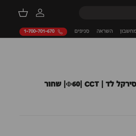
דילוג
התחברות
סל קניות
חשבון
השראה
סניפים
1-700-701-670
 | Φ60| CCT| שחור