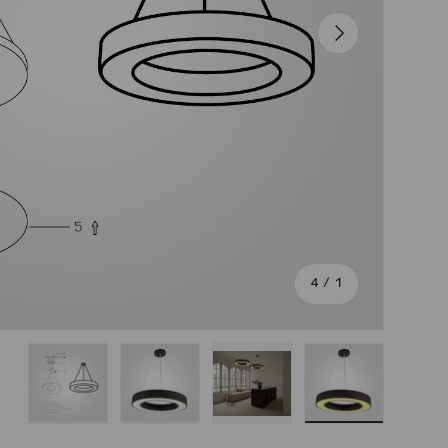
הבא
מתוך
4
/
1