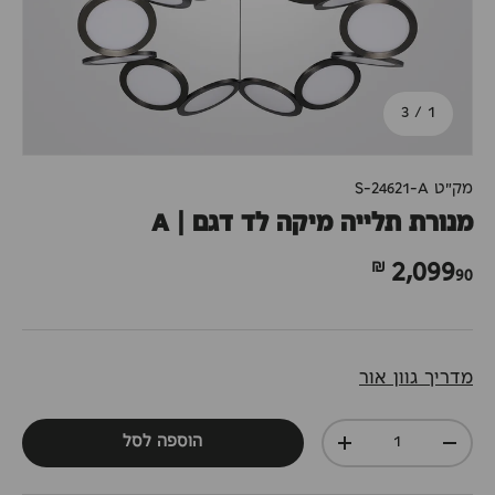
מתוך
3
/
1
מק"ט
S-24621-A
מנורת תלייה מיקה לד דגם | A
90 ₪
2,099
מדריך גוון אור
כמות
הוספה לסל
+
-