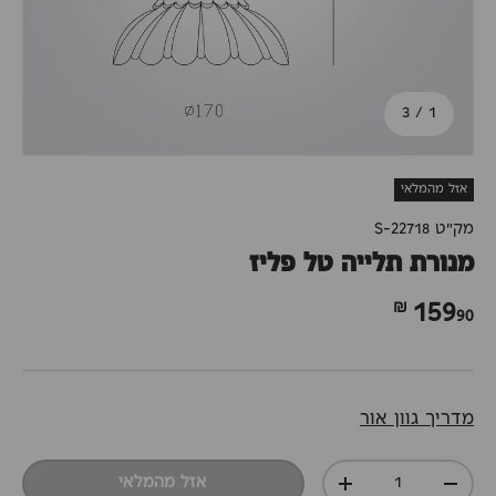
מתוך
3
/
1
אזל מהמלאי
מק"ט
S-22718
מנורת תלייה טל פליז
90 ₪
159
מדריך גוון אור
כמות
אזל מהמלאי
+
-