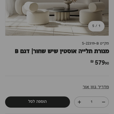
מתוך
5
/
1
מק"ט
S-22319-B
מנורת תלייה אוסטין שיש שחור| דגם B
90 ₪
579
מדריך גוון אור
כמות
הוספה לסל
+
-