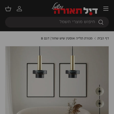
תפריט
דילוג
התחברות
סל קנ
חיפוש
חיפוש
דף הבית
מנורת תלייה אוסטין שיש שחור| דגם B