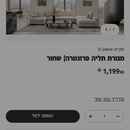
מתוך
5
/
1
מק"ט
S-24544
מנורת תליה פרונטרה| שחור
90 ₪
1,199
מדריך גוון אור
כמות
הוספה לסל
+
-