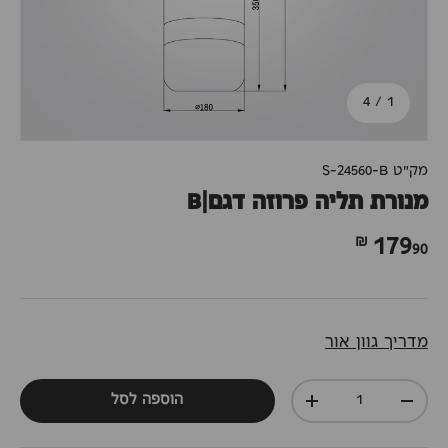
מתוך
4
/
1
מק"ט
S-24560-B
מנורת תליה פרוזה דגם|B
90 ₪
179
מדריך גוון אור
כמות
הוספה לסל
+
-