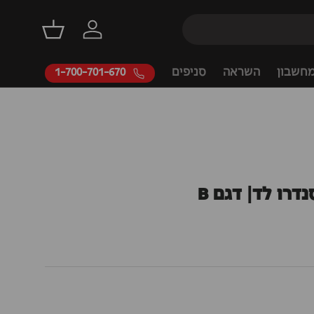
דילוג
התחברות
סל קניות
חשבון
השראה
סניפים
1-700-701-670
דרו לד| דגם B