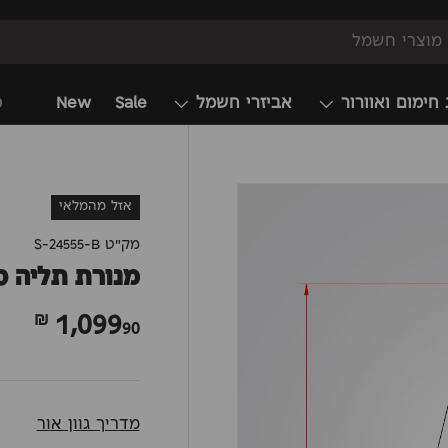
 חימום ואוורור
אביזרי חשמל
Sale
New
מ
אזל מהמלאי
מק"ט
S-24555-B
מנורת תליה סנ
1,099
90 ₪
מדריך גוון אור