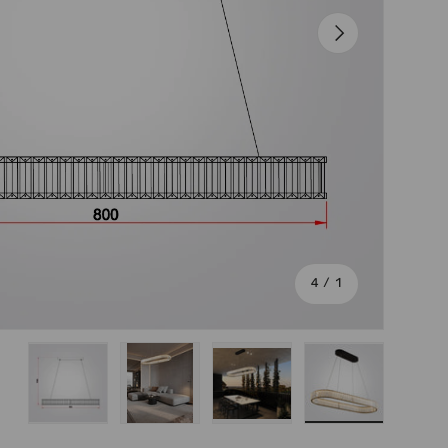
הבא
מתוך
4
/
1