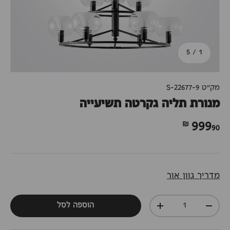
מתוך
5
/
1
מק"ט
S-22677-9
מנורת תליה גקרטה תשיעייה
90 ₪
999
מדריך גוון אור
כמות
הוספה לסל
+
-