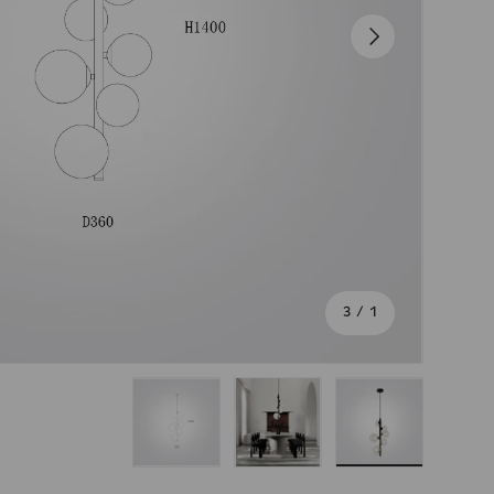
הבא
מתוך
3
/
1