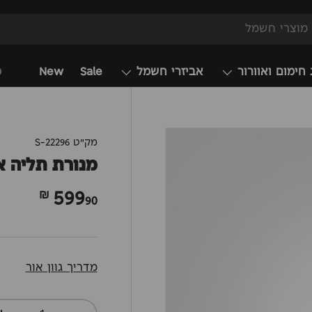
 חימום ואוורור
אביזרי חשמל
Sale
New
מ
מק"ט
S-22296
מנורת תליה א
599
90 ₪
מדריך גוון אור
כמות