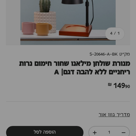
מתוך
4
/
1
מק"ט
S-20646-A-BK
מנורת שולחן מילאנו שחור חימום נרות
ריחניים ללא להבה דגם| A
90 ₪
149
מדריך גוון אור
כמות
הוספה לסל
+
-