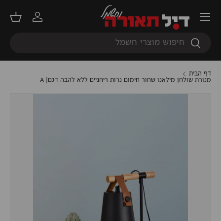
תפריט
דילוג
התחברות
סל קנ
חיפוש
חיפוש
דף הבית
מנורת שולחן מילאנו שחור חימום נרות ריחניים ללא להבה דגם| A