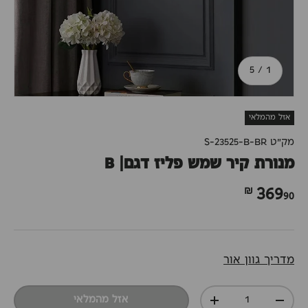
מתוך
5
/
1
אזל מהמלאי
מק"ט
S-23525-B-BR
מנורת קיר שמש פליז דגם| B
90 ₪
369
מדריך גוון אור
כמות
אזל מהמלאי
+
-