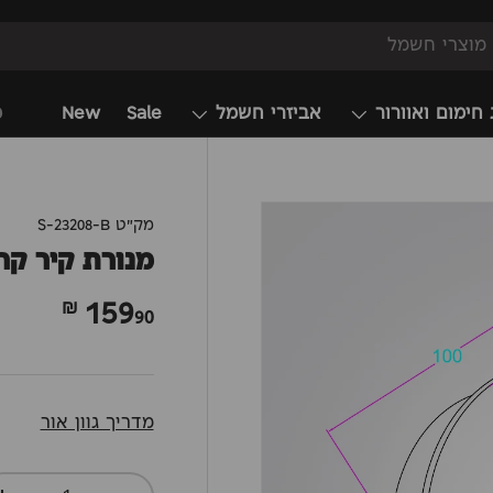
 חימום ואוורור
אביזרי חשמל
Sale
New
מ
מק"ט
S-23208-B
מנורת קיר קרי
159
90 ₪
מדריך גוון אור
כמות