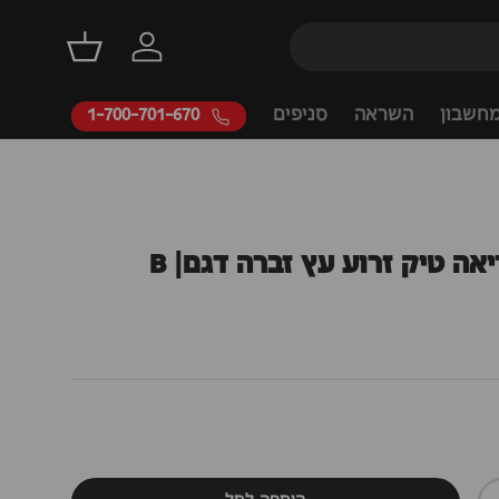
דילוג
התחברות
סל קניות
חשבון
השראה
סניפים
1-700-701-670
אה טיק זרוע עץ זברה דגם| B