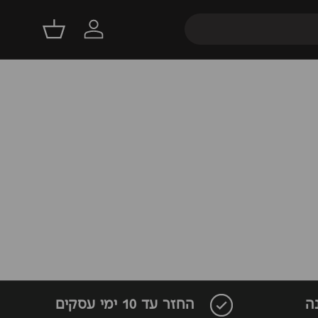
התחברות
סל קניות
חשבון
השראה
סניפים
1-700-701-670
ה
החזר עד 10 ימי עסקים