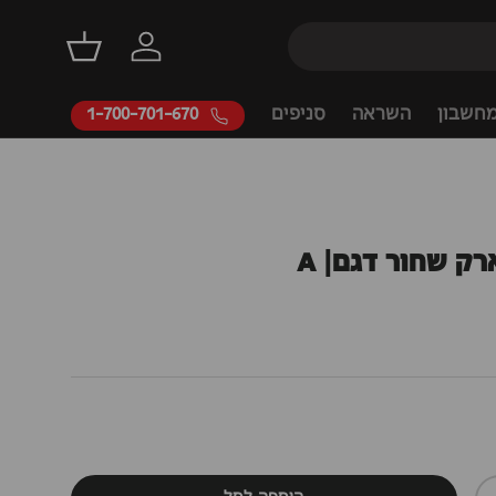
דילוג
התחברות
סל קניות
חשבון
השראה
סניפים
1-700-701-670
רק שחור דגם| A