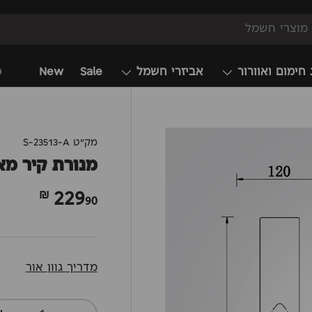
 חימום ואוורור
אביזרי חשמל
Sale
New
מ
מק"ט
S-23513-A
מנורת קיר מא
229
90 ₪
מדריך גוון אור
כמות