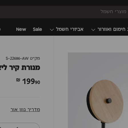
 חימום ואוורור
אביזרי חשמל
Sale
New
מ
מק"ט
S-22686-AW
מנורת קיר ליא
199
90 ₪
מדריך גוון אור
כמות