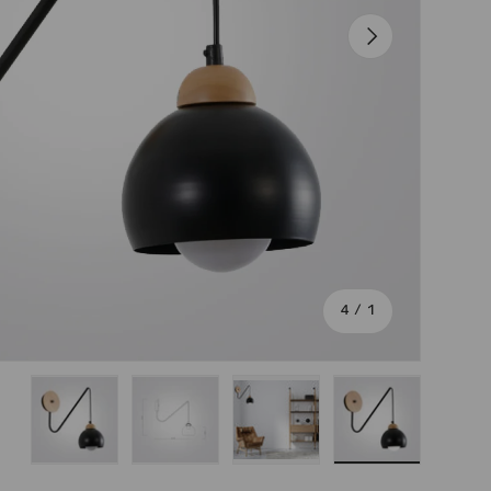
הבא
מתוך
4
/
1