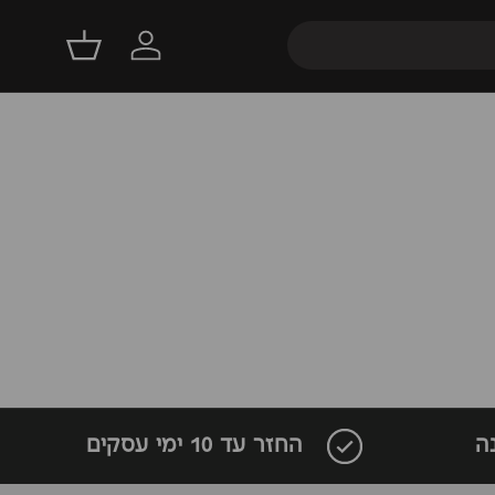
התחברות
סל קניות
חשבון
השראה
סניפים
1-700-701-670
ה
החזר עד 10 ימי עסקים