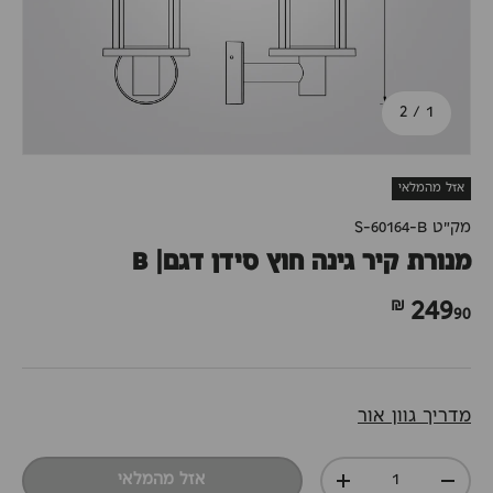
מתוך
2
/
1
אזל מהמלאי
מק"ט
S-60164-B
מנורת קיר גינה חוץ סידן דגם| B
90 ₪
249
מדריך גוון אור
כמות
אזל מהמלאי
+
-