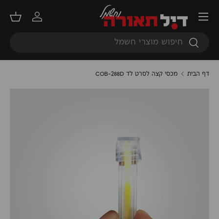
תפריט
דילוג
התחברות
סל קנ
חיפוש
חיפוש
דף הבית
מכסי קצה לסרט לד COB-288D