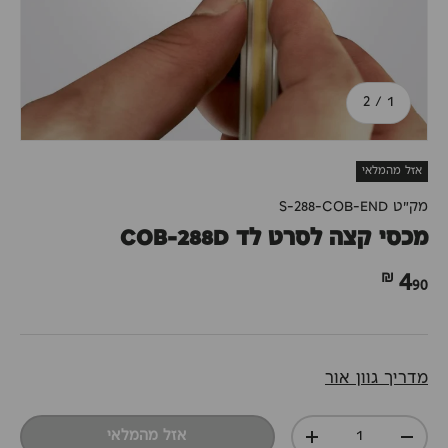
מתוך
2
/
1
אזל מהמלאי
מק"ט
S-288-COB-END
מכסי קצה לסרט לד COB-288D
90 ₪
4
מדריך גוון אור
כמות
אזל מהמלאי
+
-