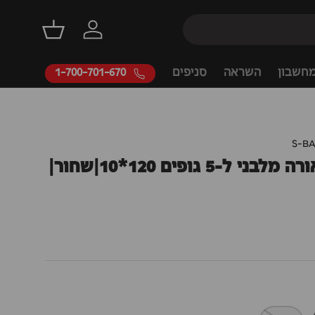
דילוג
התחברות
סל קניות
חשבון
השראה
סניפים
1-700-701-670
S-BA
בסיס לגוף תאורה מלבני ל-5 גופים 120*10|שחור|