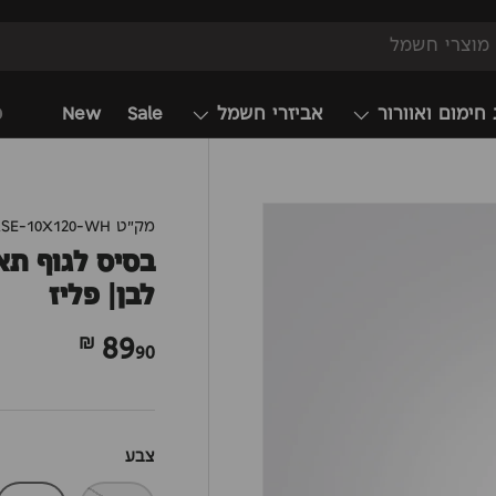
 חימום ואוורור
אביזרי חשמל
Sale
New
מ
מק"ט
SE-10X120-WH
לבן| פליז
89
90 ₪
צבע