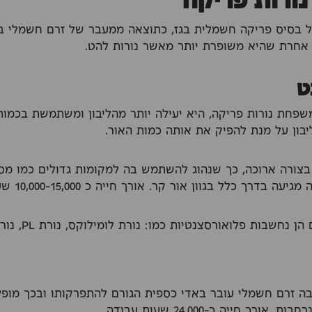
ל בסיס פריקה חשמלית בגז, כתוצאה ממעבר של זרם חשמלי בגז
אחרת שהיא משופרת יותר מאשר נורות להט.
ט
משפחת נורות פריקה, היא יעילה יותר מהליבון ומשתמשת בכמו
בון על מנת להפיק את אותה כמות האור.
 בצורה ארוכה, כך שנהוג להשתמש בה למקומות גדולים כמו מסד
דרך כלל בגוון אור קר. אורך חייה כ 10,000-15,000 שעות עבודה.
שבות פלואורסצנטיות כמו: נורת לומילוקס, נורת PL, נורת דולוקס וכד'.
בה זרם חשמלי עובר באדי כספית הגורם להתפרקותו ובכך מופץ 
רך חייה כ-24,000 שעות עבודה.