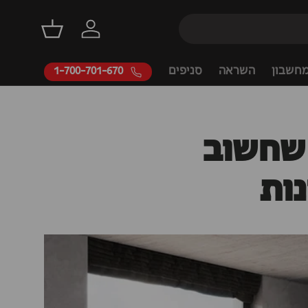
דילוג
התחברות
סל קניות
חשבון
השראה
סניפים
1-700-701-670
 שחשוב
ות