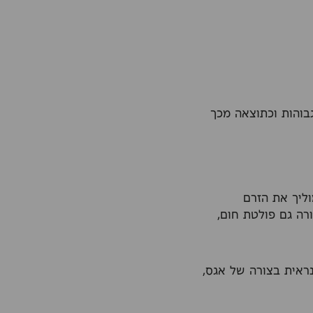
בוהות וכתוצאה מכך
וליך את הזרם
רה גם פולטת חום,
לפני כמה שנים, בהספק של מעל 60 וואט. היא נראית בצורה של אגס,