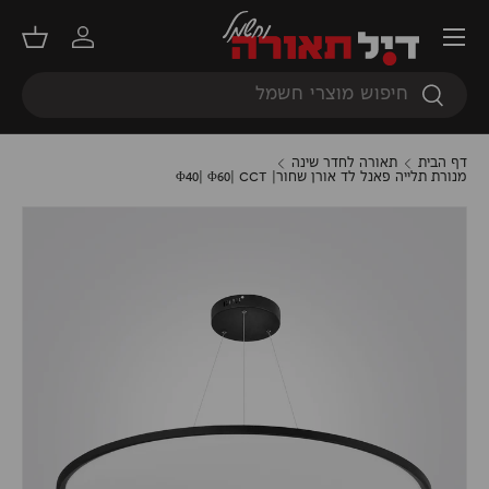
תפריט
דילוג
התחברות
סל קנ
חיפוש
חיפוש
דף הבית
תאורה לחדר שינה
מנורת תלייה פאנל לד אורן שחור| Φ40| Φ60| CCT