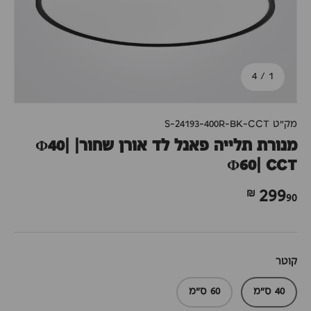
מתוך
4
/
1
מק"ט
S-24193-400R-BK-CCT
מנורת תלייה פאנל לד אורן שחור| Φ40|
Φ60| CCT
90 ₪
299
קוטר
40 ס"מ
60 ס"מ