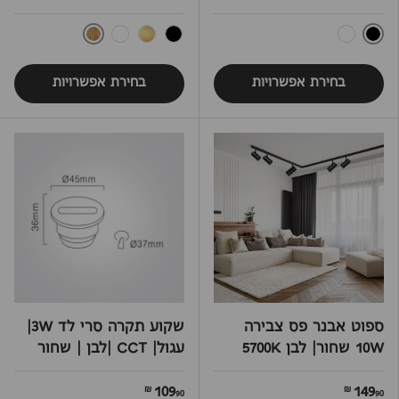
שחור
עץ
לבן
שחור
זהב
לבן
בחירת אפשרויות
בחירת אפשרויות
ספוט אבנר פס צבירה
שקוע תקרה סרי לד 3W|
10W שחור| לבן 5700K
עגול| CCT |לבן | שחור
109
149
90 ₪
90 ₪