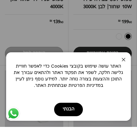
10W שחור| לבן 3000K
4000K
139
199
90 ₪
90 ₪
שחור
לבן
בחירת אפשרויות
הוספה לסל
סגירה
האתר עושה שימוש בקובצי Cookies כדי לאפשר חוויית
גלישה חלקה, לשפר את תפקוד האתר ולהתאים עבורך את
התוכן וההצעות בצורה נוחה יותר. למידע נוסף ניתן לעיין
במדיניות הפרטיות שבתחתית האתר.
הבנתי