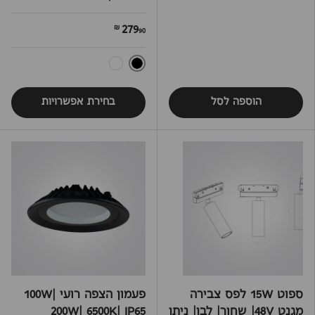
279
90 ₪
שחור
לבן
הוספה לסל
בחירת אפשרויות
ספוט 15W לפס צבירה
פעמון הצפה רועי 100W|
מגנט 48V| שחור| לבן| ניתן
200W| 6500K| IP65