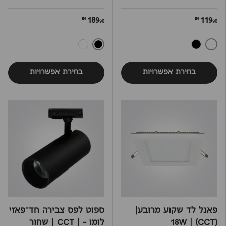
189
119
90 ₪
90 ₪
לבן
שחור
שחור
לבן
בחירת אפשרויות
בחירת אפשרויות
פאנל לד שקוע מרובע|
ספוט לפס צבירה חד־פאזי
18W | (CCT)
לומו – | CCT | שחור