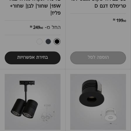
טרימלס דגם D
15W| שחור| לבן| שחור+
פליז|
199
90 ₪
החל מ-
249
90 ₪
שחור
לבן
שחור פליז
הוספה לסל
בחירת אפשרויות