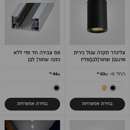
צלינדר תקרה עגול נירית
פס צבירה חד פזי ללא
GU10| שחור|לבן|פליז
הזנה שחור| לבן
החל מ-
60
44
90 ₪
00 ₪
שחור
שחור
לבן
פליז
לבן
בחירת אפשרויות
בחירת אפשרויות