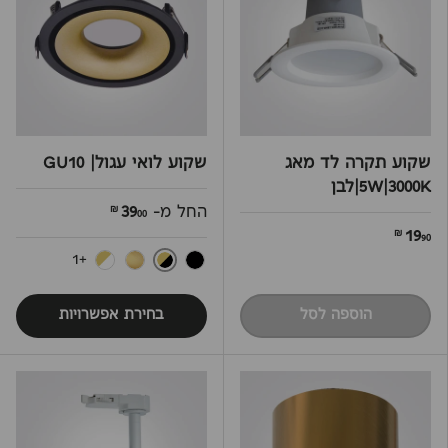
שקוע תקרה לד מאג
שקוע לואי עגול| GU10
5W|3000K|לבן
החל מ-
39
00 ₪
19
90 ₪
+1
שחור וזהב
שחור
זהב
לבן וזהב
הוספה לסל
בחירת אפשרויות