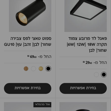
פאנל לד מרובע צמוד
ספוט טאצ' לפס צבירה
תקרה 6W| 12W| 18W|
שחור| לבן| זהב| עץ| GU10
שחור| לבן
החל מ-
69
90 ₪
החל מ-
29
90 ₪
שחור
זהב
לבן
עץ
שחור
לבן
בחירת אפשרויות
בחירת אפשרויות
אזל מהמלאי