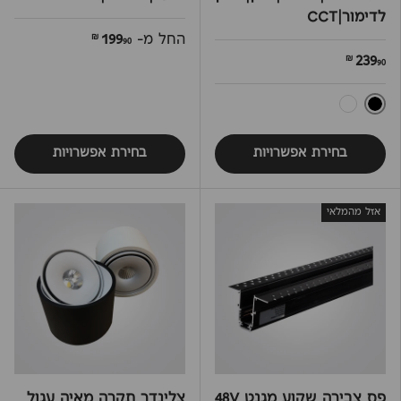
לדימור|CCT
החל מ-
199
90 ₪
239
90 ₪
שחור
לבן
בחירת אפשרויות
בחירת אפשרויות
אזל מהמלאי
פס צבירה שקוע מגנט 48V
צלינדר תקרה מאיה עגול