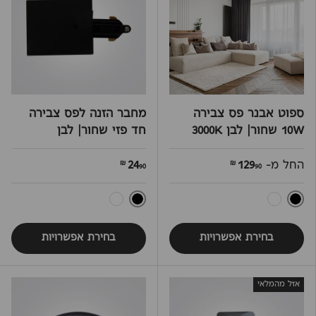
ספוט אבנר פס צבירה
מחבר הזנה לפס צבירה
10W שחור| לבן 3000K
חד פזי שחור| לבן
החל מ-
129
24
90 ₪
90 ₪
שחור
שחור
לבן
לבן
בחירת אפשרויות
בחירת אפשרויות
אזל מהמלאי