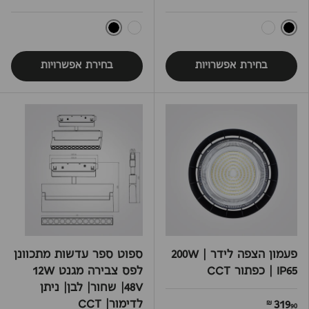
שחור
שחור
לבן
לבן
בחירת אפשרויות
בחירת אפשרויות
פעמון הצפה לידר 200W |
ספוט ספר עדשות מתכוונן
IP65 | כפתור CCT
לפס צבירה מגנט 12W
48V| שחור| לבן| ניתן
לדימור| CCT
319
90 ₪