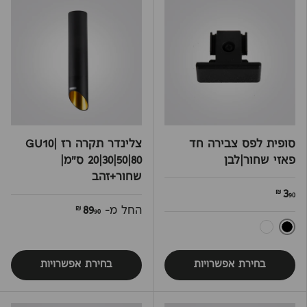
סופית לפס צבירה חד
צלינדר תקרה רז GU10|
פאזי שחור|לבן
20|30|50|80 ס"מ|
שחור+זהב
3
90 ₪
החל מ-
89
90 ₪
שחור
לבן
בחירת אפשרויות
בחירת אפשרויות